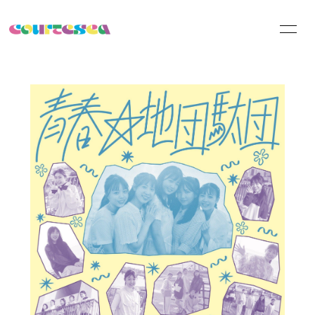
HOME
INFORMATION
SCHEDULE
PROFILE
VIDEO
DISCOGRAPHY
Official Online
Shop